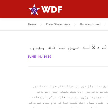
Skip
to
content
Home
Press Statements
Uncategorized
 دلانے میں ساتھ ہیں۔
JUNE 14, 2020
وں مسلم باغ میں ہونےوالے قتل جو کہ مسمات بی
 کے صوبائی صدر ایڈوکیٹ جلیلہ حیدر، صوبائی
اہ، زرغونہ بڑیچ، زرغونہ خان، نرگس بلوچ صائمہ
 اظہار کیا۔ انکا کہنا تھا کہ نام نہاد غیرت کے
ر جسمانی اور روحانی طور پر زخمی ہے اور موت کے