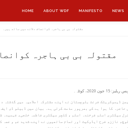
HOME
ABOUT WDF
MANIFESTO
NEWS
مقتولہ بی بی ہاجرہ کوانصاف دلانے میں ساتھ ہیں۔
مقتولہ بی بی ہاجرہ کوانصاف
ریلیز: 15 جون 2020، کوئٹہ۔
من ڈیموکریٹک فرنٹ بلوچستان نے اپنے مشترکہ اعلامیہ میں گذشتہ دن
 حاجرہ کا ہوا ہے کی بھرپور مذمت کرتی ہے۔ بیان میں ڈبیلو ڈی ایف
رل سیکٹری اسلم فرخندہ اسلم ، کلچر سیکٹری فاطمہ خلجی، فہمیدہ ش
وچ، نازن، فرح ایڈوکیٹ اور تمام ساتھیوں نے اپنے شدید غم و غصہ کا
م پر خواتین کا قتل دراصل انسانیت کا قتل ہے ،جس سے عورت ہر سطح پ