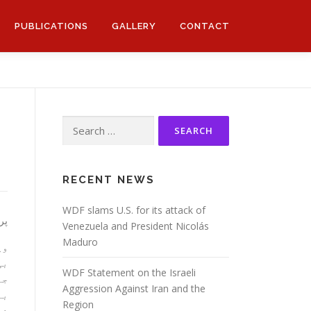
PUBLICATIONS
GALLERY
CONTACT
Search
for:
RECENT NEWS
WDF slams U.S. for its attack of
پریس 
Venezuela and President Nicolás
Maduro
وی
بی
WDF Statement on the Israeli
جن
Aggression Against Iran and the
بل
Region
نا