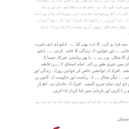
یں کہا گیا کہ وہ حکومت سے مطالبہ کرتی ہے کہ
 کردار تک پہنچایا جائے، اور غیرت کے نام پر آئے
ر ادا کریں۔ اراکین کا کہنا تھا کہ ایف آئی آر
پیش رفت نظر نہیں آرہی جس سے ثابت ہوتا ہے کہ
مدد فراہم کرنے کا عہد بھی کیا ہے۔ ڈبلیو ڈی ایف غیرت
اتی ہے اور خواتین کے زندگی کا خاتمہ کرتی ہے۔ ڈبلیو
کا شکار ہو رہی ہے یا پھر ریاستی جبرکا، جیسا کہ
ان میں جبری طور پر لاپتہ امام اسحاق کے بہن فاطمہ
دہ افراد کے لواحقین خاص کر خواتین روزانہ زندگی اور
اتی ہے مگر مجال ہے کہ ریاست اور حکومت کے کانوں پر
 ڈی ایف تمام جبری گمشدہ افراد کے خاندان سے اظہار
ا کریں اور بازیابی میں اپنا کردار ادا کریں۔
م شکل چاہے وہ خاندان میں ہو، فرد کے جانب سے ہو
وچستان۔