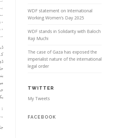
بع
WDF statement on International
مس
Working Women’s Day 2025
دن
در
WDF stands in Solidarity with Baloch
مل
Raji Muchi
ڈب
The case of Gaza has exposed the
کے
imperialist nature of the international
ڈی
legal order
حا
بن
مو
TWITTER
جو
یک
My Tweets
ڈب
یا
FACEBOOK
جا