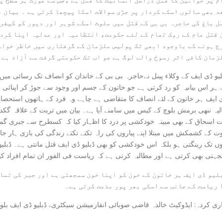
د بھی سالوں اسکے کردار پر جڑی سوالات اسکا پیچھا کرتی ہے ۔ بیان م
ل باغ کی حاجرہ بی بی کے قتل میں ملوث اسکے شوہر اور دیور کو کیفر
 قتل عام کے روک تھام کے لئے حکومت، انتظامیہ اور عدلیہ اپنا کردا
ج ہونے کے باوجود ابھی تک پولیس ملزمان کے گرفتاری میں خاطر خواہ 
زمان کافی اثر رسوخ والے لوگ ہے جو اب تک حکومتی گرفت سے آزاد ہے۔
لیو ڈی ایف کے وکلاء پینل نےحاجرہ بی بی کے خاندان کو انصاف تک رسائی میں 
 ہر اس بیانیہ کو رد کرتی ہے جو خاتون کے جسم اور وجود سے جوڑ کر اپنائی ج
 ایف ہر خاتون کے لئے انصاف کا متقاضی ہے چاہے وہ فرد کے ہاتھوں استحصال 
لیہ ننھی برمش بلوچ کے کیس میں سامنے آیا ہے۔ بیان میں تربت کے علاقہ گکد
ت اسحاق کے بھی مبینہ خودکشی پر درد کا اظہار کیا کہ کسطرح سے جبری گمش
ت کے کشمکش میں مبتلا اپنے پیاروں کی راہ تکتے تکتے زندگی کی بازی ہار ج
ں تک رینگتی ہو بلکہ اس خودکشی کو بھی ڈبلیو ڈی ایف قتل مانتی ہے۔ ڈبلیو
جہتی بھی کرتی ہے اور مطالبہ کرتی ہے کہ ریاست فی الفور ان تمام افراد کو رہ
لیو ڈی ایف ہر خاتون کے خون کو اپنا خون سمجھتی ہے اور جبر کی تما
 ریاست کے جانب سے اسکی بھر پور مذمت کرتی ہے۔
ری کردہ: ایڈوکیٹ خالدہ قاضی صوبائی انفارمیشن سیکٹری، ڈبلیو ڈی ایف بل